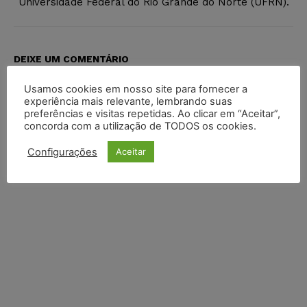
Universidade Federal do Rio Grande do Norte (UFRN).
DEIXE UM COMENTÁRIO
Usamos cookies em nosso site para fornecer a
Default Comments (0)
Facebook Comments
Disqus Comments
experiência mais relevante, lembrando suas
preferências e visitas repetidas. Ao clicar em “Aceitar”,
concorda com a utilização de TODOS os cookies.
Configurações
Aceitar