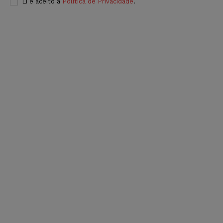
Li e aceito a
Política de Privacidade
.