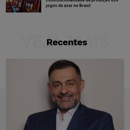
constitucionalidade da proibição dos
jogos de azar no Brasil
VEJA MAIS
Recentes