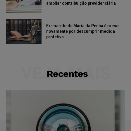
ampliar contribuição previdenciária
Ex-marido de Maria da Penha é preso
novamente por descumprir medida
protetiva
VEJA MAIS
Recentes