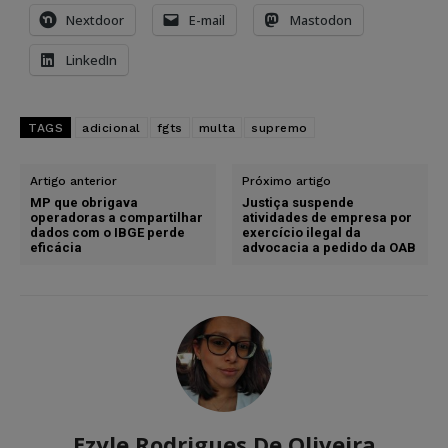
Nextdoor
E-mail
Mastodon
LinkedIn
TAGS
adicional
fgts
multa
supremo
Artigo anterior
Próximo artigo
MP que obrigava
Justiça suspende
operadoras a compartilhar
atividades de empresa por
dados com o IBGE perde
exercício ilegal da
eficácia
advocacia a pedido da OAB
Ezyle Rodrigues De Oliveira