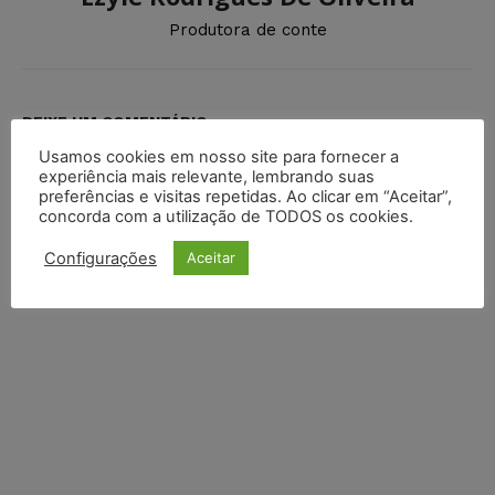
Produtora de conte
DEIXE UM COMENTÁRIO
Usamos cookies em nosso site para fornecer a
Default Comments (0)
Facebook Comments
Disqus Comments
experiência mais relevante, lembrando suas
preferências e visitas repetidas. Ao clicar em “Aceitar”,
concorda com a utilização de TODOS os cookies.
Configurações
Aceitar