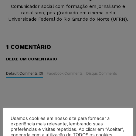
Comunicador social com formação em jornalismo e
radialismo, pós-graduado em cinema pela
Universidade Federal do Rio Grande do Norte (UFRN).
1 COMENTÁRIO
DEIXE UM COMENTÁRIO
Default Comments (0)
Facebook Comments
Disqus Comments
Usamos cookies em nosso site para fornecer a
experiência mais relevante, lembrando suas
preferências e visitas repetidas. Ao clicar em “Aceitar”,
concorda com a utilização de TODOS os cookies.