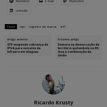
Nextdoor
E-mail
Mastodon
LinkedIn
TAGS
inpi
registro de marca
trf1
Artigo anterior
Próximo artigo
STF suspende cobrança de
Demora na demarcação de
IPVA para veículos da
território quilombola no RS
Infraero em Alagoas
leva à condenação da
União
Ricardo Krusty