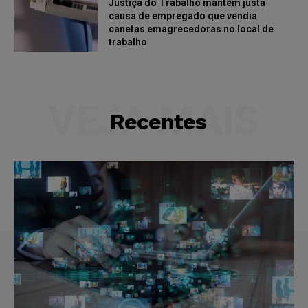
Justiça do Trabalho mantém justa
causa de empregado que vendia
canetas emagrecedoras no local de
trabalho
VEJA MAIS
Recentes