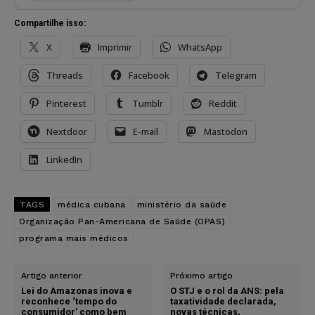
Compartilhe isso:
X
Imprimir
WhatsApp
Threads
Facebook
Telegram
Pinterest
Tumblr
Reddit
Nextdoor
E-mail
Mastodon
LinkedIn
TAGS
médica cubana
ministério da saúde
Organização Pan-Americana de Saúde (OPAS)
programa mais médicos
Artigo anterior
Próximo artigo
Lei do Amazonas inova e
O STJ e o rol da ANS: pela
reconhece ‘tempo do
taxatividade declarada,
consumidor’ como bem
novas técnicas,