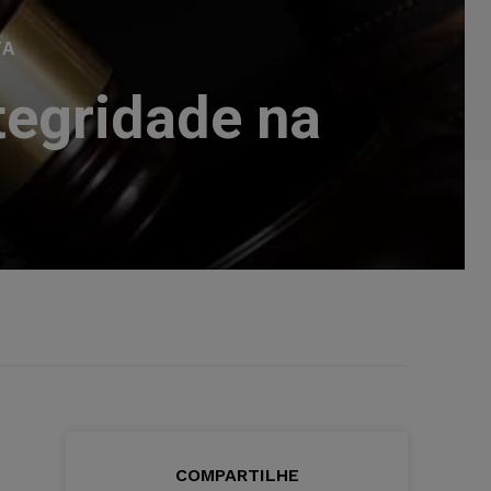
TA
tegridade na
COMPARTILHE