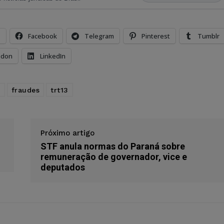
s
Facebook
Telegram
Pinterest
Tumblr
odon
LinkedIn
a
fraudes
trt13
Próximo artigo
STF anula normas do Paraná sobre
remuneração de governador, vice e
deputados