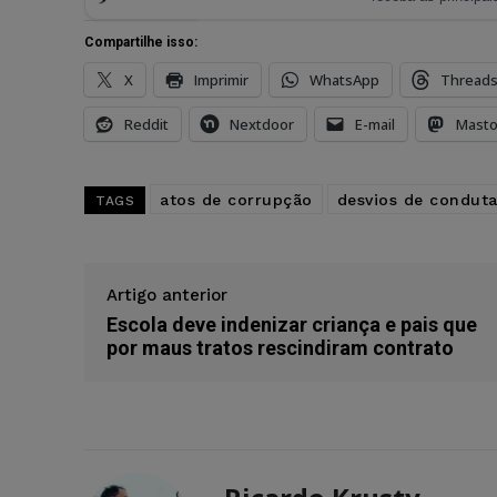
Compartilhe isso:
X
Imprimir
WhatsApp
Thread
Reddit
Nextdoor
E-mail
Mast
atos de corrupção
desvios de condut
TAGS
Artigo anterior
Escola deve indenizar criança e pais que
por maus tratos rescindiram contrato