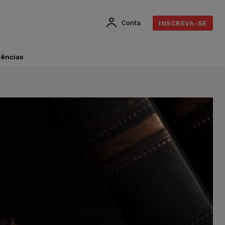
Conta
INSCREVA-SE
dências