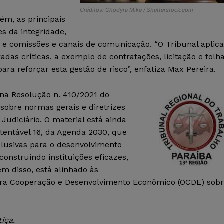
Créditos: Chodyra Mike / Shutterstock.com
ém, as principais
es da integridade,
 e comissões e canais de comunicação. “O Tribunal aplica
adas críticas, a exemplo de contratações, licitação e folh
a reforçar esta gestão de risco”, enfatiza Max Pereira.
 na Resolução n. 410/2021 do
sobre normas gerais e diretrizes
 Judiciário. O material está ainda
tentável 16, da Agenda 2030, que
clusivas para o desenvolvimento
construindo instituições eficazes,
ém disso, está alinhado às
ra Cooperação e Desenvolvimento Econômico (OCDE) sob
iça.