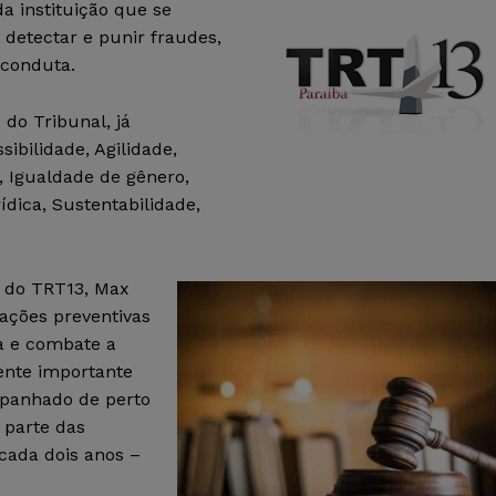
a instituição que se
 detectar e punir fraudes,
 conduta.
do Tribunal, já
ibilidade, Agilidade,
, Igualdade de gênero,
ídica, Sustentabilidade,
a do TRT13, Max
e ações preventivas
a e combate a
ente importante
mpanhado de perto
 parte das
cada dois anos –