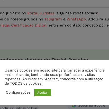
do jurídico no
Portal Juristas
, siga nas redes sociais
:
ipe de nossos grupos no
Telegram
e
WhatsApp.
Adquira s
ristas Certificação Digital
, entre em contato conosco por e
postagens diárias do Portal Juristas.
o com os
termos de uso
e
privacidade
do Whatsapp.
Usamos cookies em nosso site para fornecer a experiência
mais relevante, lembrando suas preferências e visitas
repetidas. Ao clicar em “Aceitar”, concorda com a utilização
de TODOS os cookies.
Configurações
Aceitar
ristas no Google News
Seguir no Google
 notícias jurídicas do Brasil