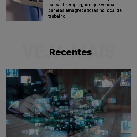
causa de empregado que vendia
canetas emagrecedoras no local de
trabalho
VEJA MAIS
Recentes