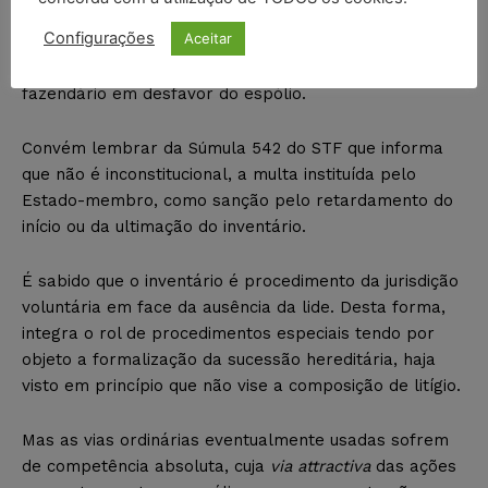
Configurações
Aceitar
Deve-se atentar para possível multa na apuração do
ITCMD
[16]
que poderá ser imposta por órgão
fazendário em desfavor do espólio.
Convém lembrar da Súmula 542 do STF que informa
que não é inconstitucional, a multa instituída pelo
Estado-membro, como sanção pelo retardamento do
início ou da ultimação do inventário.
É sabido que o inventário é procedimento da jurisdição
voluntária em face da ausência da lide. Desta forma,
integra o rol de procedimentos especiais tendo por
objeto a formalização da sucessão hereditária, haja
visto em princípio que não vise a composição de litígio.
Mas as vias ordinárias eventualmente usadas sofrem
de competência absoluta, cuja
via attractiva
das ações