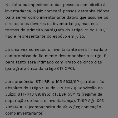
Na falta ou impedimento das pessoas com direito à
inventariança, o juiz nomeará pessoa estranha idônea,
para servir como inventariante dativo que assume os
direitos e os deveres da inventariança, mas nos
termos do primeiro parágrafo do artigo 75 do CPC,
não é representante do espólio em juízo.
Já uma vez nomeado o inventariante será firmado o
compromisso de fielmente desempenhar o cargo. E,
para tanto será intimado com prazo de cinco dias
(parágrafo único do artigo 617 CPC).
Jurisprudência: STJ REsp 105 5633/SP (caráter não
absoluto do artigo 990 do CPC/1973) Convicção do
Juízo: STF-RTJ 89/895; RTJESP 55/172 (regime de
separação de bens e inventariança); TJSP Agr. 003
78513490-0 (companheira do
de cujus
; nomeação
como inventariante).