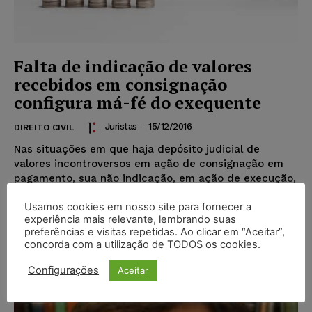
Falta de indicação de valores
recebidos em consignação
configura má-fé do exequente
Juristas
-
15/12/2016
DIREITO CIVIL
Nas situações em que haja depósito judicial de
valores incontroversos em ação de consignação em
pagamento, sua não indicação, em ação de execução,
configura...
Usamos cookies em nosso site para fornecer a
experiência mais relevante, lembrando suas
preferências e visitas repetidas. Ao clicar em “Aceitar”,
Popular
concorda com a utilização de TODOS os cookies.
Configurações
Aceitar