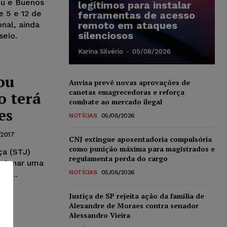
éu e Buenos
legítimos para instalar
e 5 e 12 de
ferramentas de acesso
remoto em ataques
onal, ainda
silenciosos
seio.
Karina Silvério
-
05/08/2026
ou
Anvisa prevê novas aprovações de
canetas emagrecedoras e reforça
o terá
combate ao mercado ilegal
es
NOTÍCIAS
05/08/2026
2017
CNJ extingue aposentadoria compulsória
como punição máxima para magistrados e
ça (STJ)
regulamenta perda do cargo
ondenar uma
NOTÍCIAS
05/08/2026
ão...
Justiça de SP rejeita ação da família de
Alexandre de Moraes contra senador
Alessandro Vieira