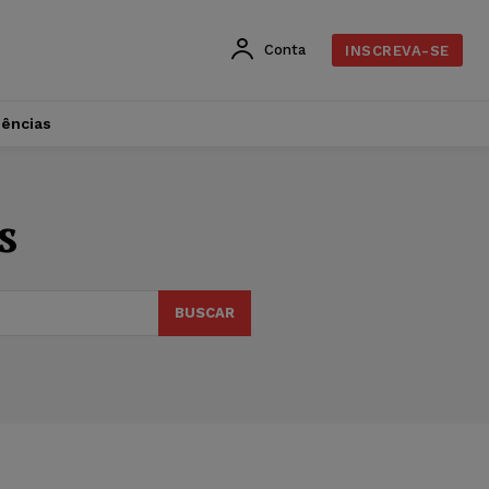
Conta
INSCREVA-SE
dências
s
BUSCAR