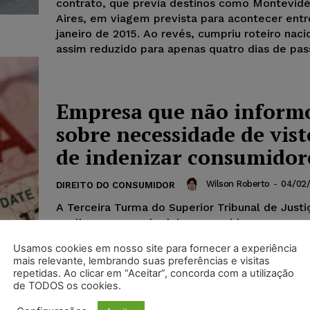
contrato, que previa destinos como Montevid
Aires, em viagem prevista para acontecer entr
janeiro de 2015. Ao revés, cumpriu roteiro naci
assim reduzido para apenas quatro dias de pas
Empresa que não inform
sobre necessidade de vist
de indenizar consumidor
Wilson Roberto
-
04/02/
DIREITO DO CONSUMIDOR
A Terceira Turma do Superior Tribunal de Justi
acolheu recurso de dois consumidores para c
agência de turismo ao pagamento de indenizaç
Usamos cookies em nosso site para fornecer a experiência
mais relevante, lembrando suas preferências e visitas
repetidas. Ao clicar em “Aceitar”, concorda com a utilização
de TODOS os cookies.