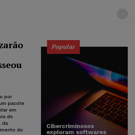
zarão
Popular
sseou
o por
 um pacote
ntar em
nos do
l da
Cibercriminosos
imento do
exploram softwares