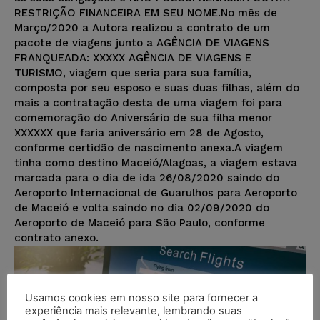
RESTRIÇÃO FINANCEIRA EM SEU NOME.No mês de
Março/2020 a Autora realizou a contrato de um
pacote de viagens junto a AGÊNCIA DE VIAGENS
FRANQUEADA: XXXXX AGÊNCIA DE VIAGENS E
TURISMO, viagem que seria para sua família,
composta por seu esposo e suas duas filhas, além do
mais a contratação desta de uma viagem foi para
comemoração do Aniversário de sua filha menor
XXXXXX que faria aniversário em 28 de Agosto,
conforme certidão de nascimento anexa.A viagem
tinha como destino Maceió/Alagoas, a viagem estava
marcada para o dia de ida 26/08/2020 saindo do
Aeroporto Internacional de Guarulhos para Aeroporto
de Maceió e volta saindo no dia 02/09/2020 do
Aeroporto de Maceió para São Paulo, conforme
contrato anexo.
Usamos cookies em nosso site para fornecer a
experiência mais relevante, lembrando suas