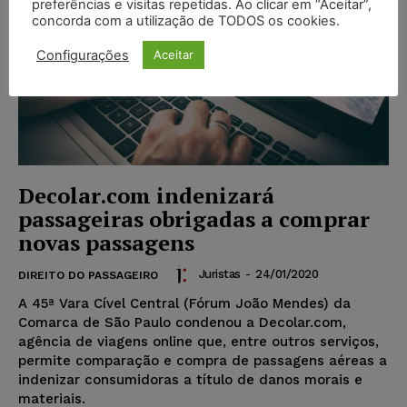
preferências e visitas repetidas. Ao clicar em “Aceitar”,
concorda com a utilização de TODOS os cookies.
Configurações
Aceitar
Decolar.com indenizará
passageiras obrigadas a comprar
novas passagens
Juristas
-
24/01/2020
DIREITO DO PASSAGEIRO
A 45ª Vara Cível Central (Fórum João Mendes) da
Comarca de São Paulo condenou a Decolar.com,
agência de viagens online que, entre outros serviços,
permite comparação e compra de passagens aéreas a
indenizar consumidoras a título de danos morais e
materiais.