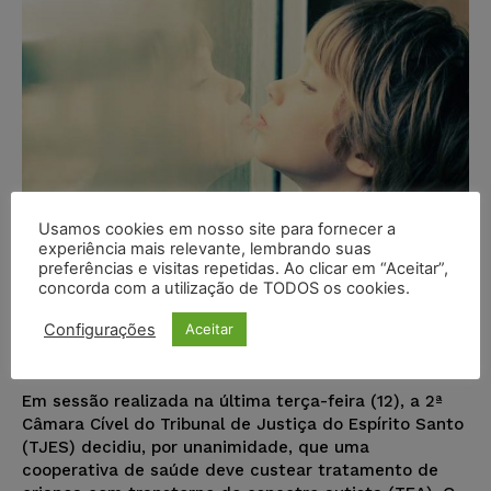
Usamos cookies em nosso site para fornecer a
experiência mais relevante, lembrando suas
preferências e visitas repetidas. Ao clicar em “Aceitar”,
concorda com a utilização de TODOS os cookies.
Cooperativa de saúde deve custear
tratamento de criança com TEA
Configurações
Aceitar
Ricardo Krusty
-
14/07/2022
DESTAQUES
Em sessão realizada na última terça-feira (12), a 2ª
Câmara Cível do Tribunal de Justiça do Espírito Santo
(TJES) decidiu, por unanimidade, que uma
cooperativa de saúde deve custear tratamento de