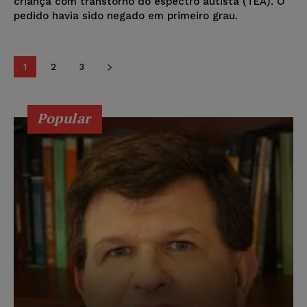
criança com transtorno do espectro autista (TEA). O
pedido havia sido negado em primeiro grau.
1
2
3
Popular