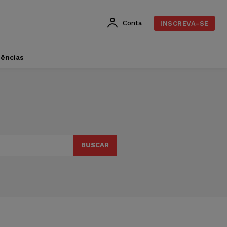
Conta
INSCREVA-SE
dências
BUSCAR