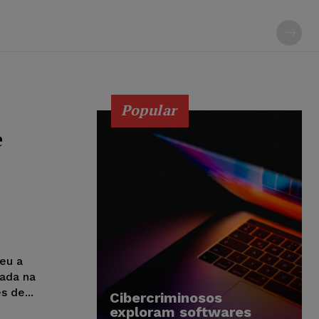
Popular
e
eu a
tada na
 de...
Cibercriminosos
exploram softwares