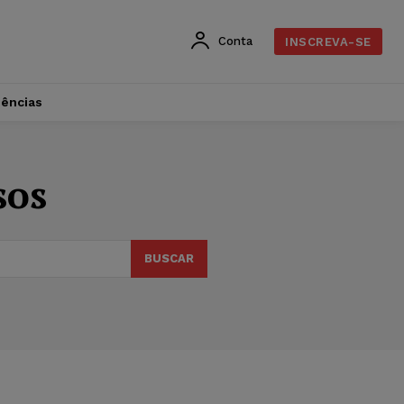
Conta
INSCREVA-SE
dências
sos
BUSCAR