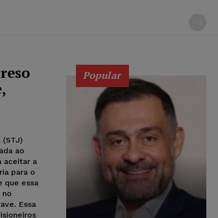
preso
Popular
,
 (STJ)
nada ao
aceitar a
ria para o
e que essa
 no
rave. Essa
isioneiros