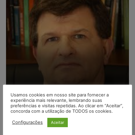
Composição da taxa de
Usamos cookies em nosso site para fornecer a
juros
experiência mais relevante, lembrando suas
preferências e visitas repetidas. Ao clicar em “Aceitar”,
Carlos Henrique Abrão
-
07/08/2026
concorda com a utilização de TODOS os cookies.
Configurações
Aceitar
Meta é alvo de denúncia após anúncios com conteúdo
sexual infantil gerado por IA circularem em suas