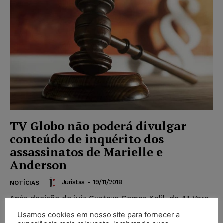
TV Globo não poderá divulgar
conteúdo de inquérito dos
assassinatos de Marielle e
Anderson
Juristas
-
19/11/2018
NOTÍCIAS
Após decisão do juiz Gustavo Gomes Kalil, da 4ª Vara
Criminal do Rio, a TV Globo não poderá divulgar
Usamos cookies em nosso site para fornecer a
conteúdo do inquérito que apura os assassinatos da