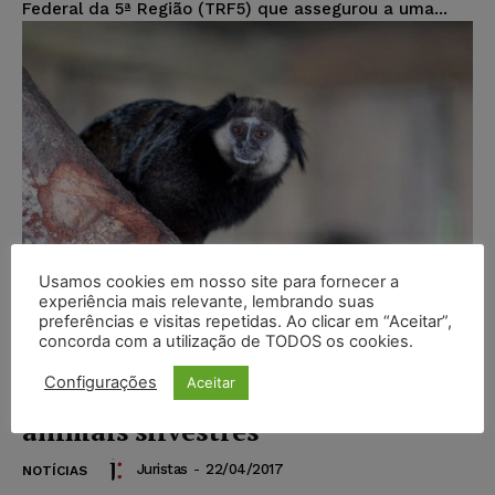
Federal da 5ª Região (TRF5) que assegurou a uma...
Usamos cookies em nosso site para fornecer a
experiência mais relevante, lembrando suas
preferências e visitas repetidas. Ao clicar em “Aceitar”,
concorda com a utilização de TODOS os cookies.
Fiocruz cria aplicativo para
Configurações
Aceitar
pesquisar doenças e monitorar
animais silvestres
Juristas
-
22/04/2017
NOTÍCIAS