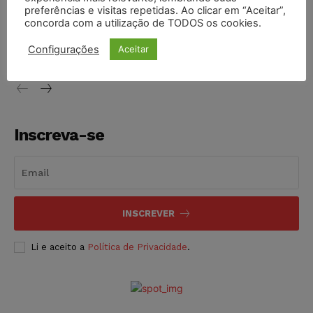
preferências e visitas repetidas. Ao clicar em “Aceitar”,
Projeto proíbe venda de vapes para nascidos a partir de
concorda com a utilização de TODOS os cookies.
2009
Configurações
Aceitar
NOTÍCIAS
06/08/2026
Inscreva-se
INSCREVER
Li e aceito a
Política de Privacidade
.