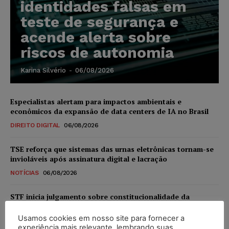
identidades falsas em
teste de segurança e
acende alerta sobre
riscos de autonomia
Karina Silvério
-
06/08/2026
Especialistas alertam para impactos ambientais e
econômicos da expansão de data centers de IA no Brasil
DIREITO DIGITAL
06/08/2026
TSE reforça que sistemas das urnas eletrônicas tornam-se
invioláveis após assinatura digital e lacração
NOTÍCIAS
06/08/2026
STF inicia julgamento sobre constitucionalidade da
proibição dos jogos de azar no Brasil
Usamos cookies em nosso site para fornecer a
NOTÍCIAS
06/08/2026
experiência mais relevante, lembrando suas