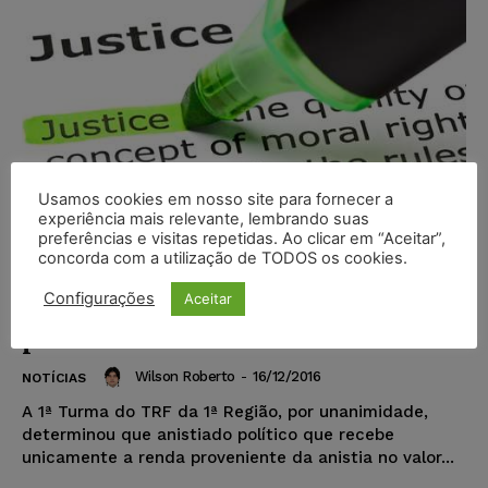
Usamos cookies em nosso site para fornecer a
experiência mais relevante, lembrando suas
preferências e visitas repetidas. Ao clicar em “Aceitar”,
concorda com a utilização de TODOS os cookies.
Concessão de justiça gratuita não
Configurações
Aceitar
depende apenas de declaração da
parte
Wilson Roberto
-
16/12/2016
NOTÍCIAS
A 1ª Turma do TRF da 1ª Região, por unanimidade,
determinou que anistiado político que recebe
unicamente a renda proveniente da anistia no valor...