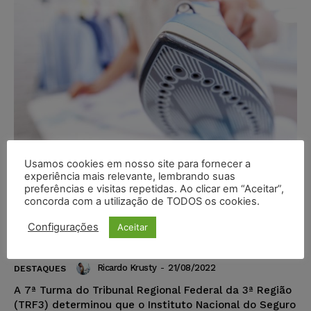
Usamos cookies em nosso site para fornecer a
experiência mais relevante, lembrando suas
TRF3 determina que INSS conceda
preferências e visitas repetidas. Ao clicar em “Aceitar”,
concorda com a utilização de TODOS os cookies.
aposentadoria por invalidez a
doméstica com depressão,
Configurações
Aceitar
transtornos mentais e alcoolismo
Ricardo Krusty
-
21/08/2022
DESTAQUES
A 7ª Turma do Tribunal Regional Federal da 3ª Região
(TRF3) determinou que o Instituto Nacional do Seguro