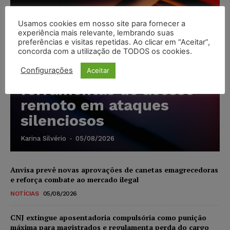
Usamos cookies em nosso site para fornecer a
experiência mais relevante, lembrando suas
Cibercriminosos
preferências e visitas repetidas. Ao clicar em “Aceitar”,
concorda com a utilização de TODOS os cookies.
exploram softwares
legítimos para instalar
Configurações
Aceitar
ferramentas de acesso
remoto em ataques
silenciosos
Karina Silvério
-
05/08/2026
Anvisa prevê novas aprovações de canetas emagrecedoras
e reforça combate ao mercado ilegal
NOTÍCIAS
05/08/2026
CNJ extingue aposentadoria compulsória como punição
máxima para magistrados e regulamenta perda do cargo