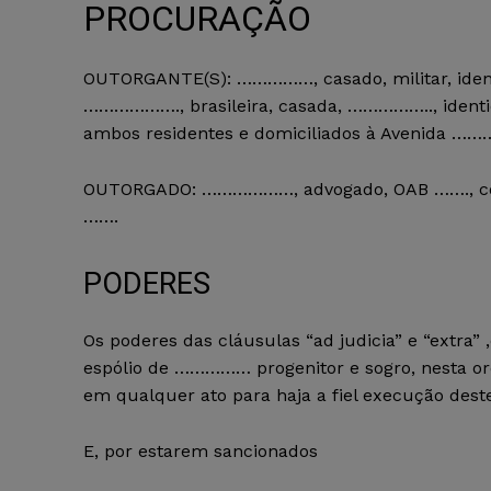
PROCURAÇÃO
OUTORGANTE(S): ……………, casado, militar, ide
………………., brasileira, casada, …………….., iden
ambos residentes e domiciliados à Avenida ……
OUTORGADO: ………………, advogado, OAB ……., com 
…….
PODERES
Os poderes das cláusulas “ad judicia” e “extra
espólio de …………… progenitor e sogro, nesta orde
em qualquer ato para haja a fiel execução des
E, por estarem sancionados