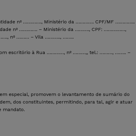
ntidade nº …………., Ministério da …………. CPF/MF …………..
tidade nº …………. – Ministério da ………., CPF: ……………,
……., nº ……… – Vila ……….., ……..
escritório à Rua …………, nº ………,, tel.: ………, …….. –
” ,em especial, promovem o levantamento de sumário do
m, dos constituintes, permitindo, para tal, agir e atuar
te mandato.