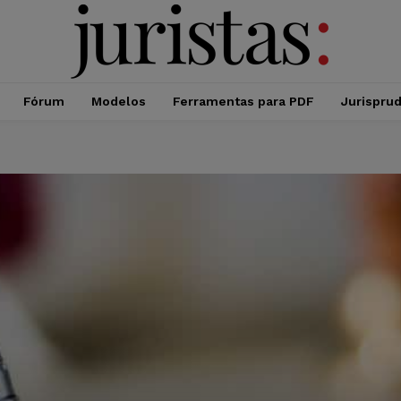
Fórum
Modelos
Ferramentas para PDF
Jurispru