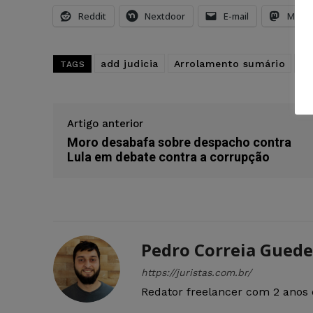
Reddit
Nextdoor
E-mail
Mast
add judicia
Arrolamento sumário
ex
TAGS
Artigo anterior
Moro desabafa sobre despacho contra
Lula em debate contra a corrupção
Pedro Correia Guede
https://juristas.com.br/
Redator freelancer com 2 anos 