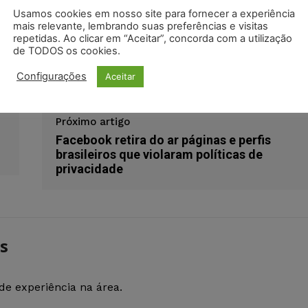
Usamos cookies em nosso site para fornecer a experiência
odon
LinkedIn
mais relevante, lembrando suas preferências e visitas
repetidas. Ao clicar em “Aceitar”, concorda com a utilização
de TODOS os cookies.
odial
extra
petição inicial
sumário de espólio
Configurações
Aceitar
Próximo artigo
Facebook retira do ar páginas e perfis
brasileiros que violaram políticas de
privacidade
s
de experiência na área.