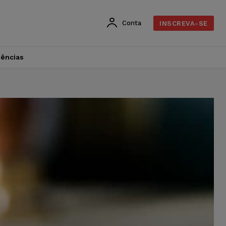
Conta
INSCREVA-SE
dências