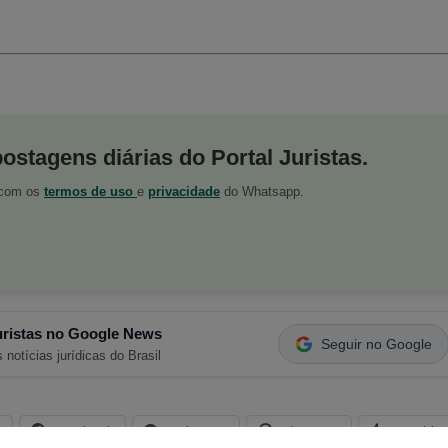
postagens diárias do Portal Juristas.
o com os
termos de uso
e
privacidade
do Whatsapp.
ristas no Google News
Seguir no Google
 notícias jurídicas do Brasil
s
Facebook
Telegram
Pinterest
Tumblr