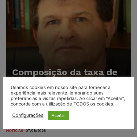
Composição da taxa de
juros
Usamos cookies em nosso site para fornecer a
Carlos Henrique Abrão
-
07/08/2026
experiência mais relevante, lembrando suas
preferências e visitas repetidas. Ao clicar em “Aceitar”,
concorda com a utilização de TODOS os cookies.
Meta é alvo de denúncia após anúncios com conteúdo
Configurações
Aceitar
sexual infantil gerado por IA circularem em suas
plataformas
NOTÍCIAS
07/08/2026