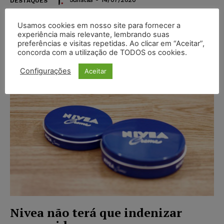
DESTAQUES
O Estado da Paraíba foi condenado a pagar uma
Usamos cookies em nosso site para fornecer a
indenização a título de danos morais no valor de R$
experiência mais relevante, lembrando suas
100.000,00 (cem mil reais), em razão da morte de
preferências e visitas repetidas. Ao clicar em “Aceitar”,
uma recém-nascida 5 minutos depois do parto.
concorda com a utilização de TODOS os cookies.
Configurações
Aceitar
Nivea não terá que indenizar