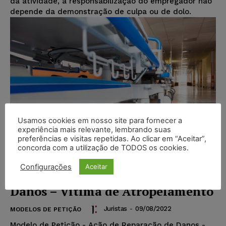
da atividade, a responsabilização do empregador não
depende da demonstração de culpa ou de dolo.
Usamos cookies em nosso site para fornecer a
experiência mais relevante, lembrando suas
preferências e visitas repetidas. Ao clicar em “Aceitar”,
concorda com a utilização de TODOS os cookies.
Configurações
Aceitar
Petição – Ação de Reparação de
Danos – Vítima de Atropelamento
Juristas
-
09/08/2022
MODELOS DE PETIÇÃO
Modelo de Petição - Ação de Reparação de Danos -