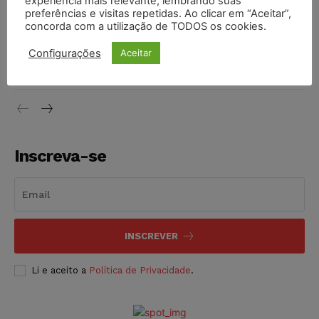
experiência mais relevante, lembrando suas
NOTÍCIAS
06/08/2026
preferências e visitas repetidas. Ao clicar em “Aceitar”,
concorda com a utilização de TODOS os cookies.
STF inicia julgamento sobre constitucionalidade da
proibição dos jogos de azar no Brasil
Configurações
Aceitar
NOTÍCIAS
06/08/2026
Inscreva-se
INSCREVER
Li e aceito a
Política de Privacidade
.