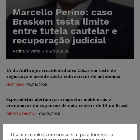
Marcello Perino: caso
Braskem testa limite
entre tutela cautelar e
recuperação judicial
Karina Silvério
-
06/08/2026
IA da Anthropic cria identidades falsas em teste de
segurança e acende alerta sobre riscos de autonomia
NOTÍCIAS
06/08/2026
Especialistas alertam para impactos ambientais e
econômicos da expansão de data centers de IA no Brasil
DIREITO DIGITAL
06/08/2026
TSE reforça que sistemas das urnas eletrônicas tornam-se
invioláveis após assinatura digital e lacração
Usamos cookies em nosso site para fornecer a