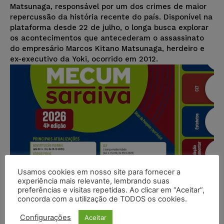
Matsunaga, responsável por um dos crimes de maior
repercussão da história recente do país. Disponível na
plataforma desde 22 de julho, o longa busca explorar
os acontecimentos que antecederam o assassinato
do empresário Marcos Kitano Matsunaga, herdeiro e
ex-executivo da Yoki, ocorrido em 2012.
Usamos cookies em nosso site para fornecer a
experiência mais relevante, lembrando suas
preferências e visitas repetidas. Ao clicar em “Aceitar”,
concorda com a utilização de TODOS os cookies.
Configurações
Aceitar
Vade Mecum Saraiva lidera lista