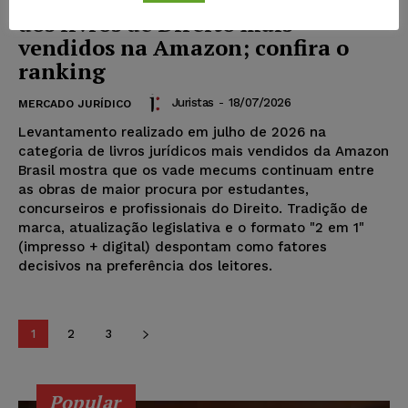
dos livros de Direito mais
vendidos na Amazon; confira o
ranking
Juristas
-
18/07/2026
MERCADO JURÍDICO
Levantamento realizado em julho de 2026 na
categoria de livros jurídicos mais vendidos da Amazon
Brasil mostra que os vade mecums continuam entre
as obras de maior procura por estudantes,
concurseiros e profissionais do Direito. Tradição de
marca, atualização legislativa e o formato "2 em 1"
(impresso + digital) despontam como fatores
decisivos na preferência dos leitores.
1
2
3
Popular