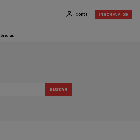
Conta
INSCREVA-SE
dências
BUSCAR