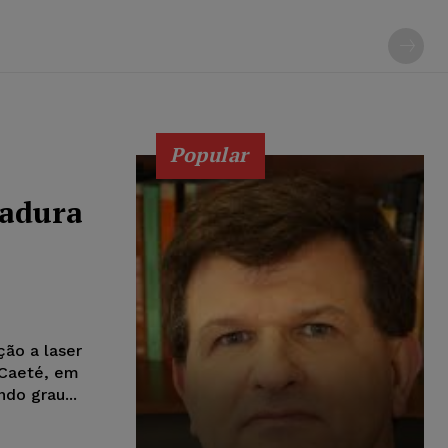
Popular
madura
ão a laser
 Caeté, em
do grau...