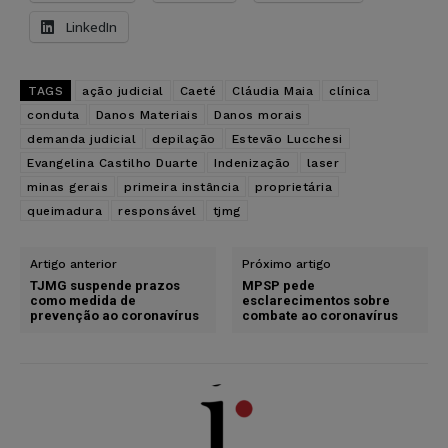
LinkedIn
TAGS
ação judicial
Caeté
Cláudia Maia
clínica
conduta
Danos Materiais
Danos morais
demanda judicial
depilação
Estevão Lucchesi
Evangelina Castilho Duarte
Indenização
laser
minas gerais
primeira instância
proprietária
queimadura
responsável
tjmg
Artigo anterior
Próximo artigo
TJMG suspende prazos
MPSP pede
como medida de
esclarecimentos sobre
prevenção ao coronavírus
combate ao coronavírus