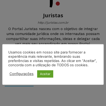
Juristas
http://juristas.com.br
O Portal Juristas nasceu com o objetivo de integrar
uma comunidade jurídica onde os internautas possam
compartilhar suas informações, ideias e delegar cada
vez mais seu aprendizado em nosso Portal.
Usamos cookies em nosso site para fornecer a
experiência mais relevante, lembrando suas
preferências e visitas repetidas. Ao clicar em “Aceitar”,
concorda com a utilização de TODOS os cookies.
DEIXE UM COMENTÁRIO
Configurações
Aceitar
Default Comments (0)
Facebook Comments
Disqus Comments