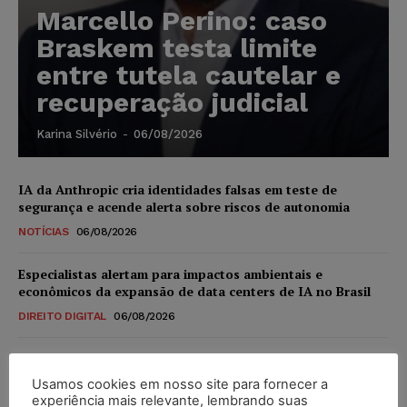
Marcello Perino: caso
Braskem testa limite
entre tutela cautelar e
recuperação judicial
Karina Silvério
-
06/08/2026
IA da Anthropic cria identidades falsas em teste de
segurança e acende alerta sobre riscos de autonomia
NOTÍCIAS
06/08/2026
Especialistas alertam para impactos ambientais e
econômicos da expansão de data centers de IA no Brasil
DIREITO DIGITAL
06/08/2026
TSE reforça que sistemas das urnas eletrônicas tornam-se
invioláveis após assinatura digital e lacração
Usamos cookies em nosso site para fornecer a
experiência mais relevante, lembrando suas
NOTÍCIAS
06/08/2026