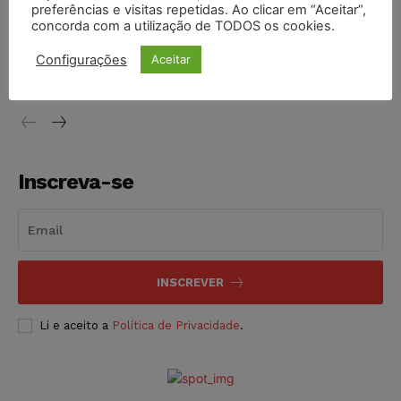
preferências e visitas repetidas. Ao clicar em “Aceitar”,
concorda com a utilização de TODOS os cookies.
STF inicia julgamento sobre constitucionalidade da
proibição dos jogos de azar no Brasil
Configurações
Aceitar
NOTÍCIAS
06/08/2026
Inscreva-se
INSCREVER
Li e aceito a
Política de Privacidade
.