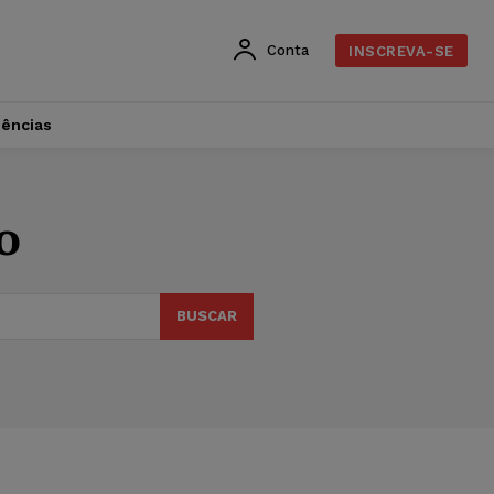
Conta
INSCREVA-SE
dências
o
BUSCAR