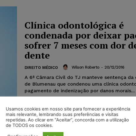
Clínica odontológica é
condenada por deixar pa
sofrer 7 meses com dor d
dente
Wilson Roberto
-
20/12/2016
DIREITO MÉDICO
A 6ª Câmara Civil do TJ manteve sentença da
de Blumenau que condenou uma clínica odonto
pagamento de indenização por danos morais...
Usamos cookies em nosso site para fornecer a experiência
mais relevante, lembrando suas preferências e visitas
repetidas. Ao clicar em “Aceitar”, concorda com a utilização
de TODOS os cookies.