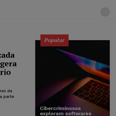
Popular
zada
 gera
rio
rso da
a parte
Cibercriminosos
exploram softwares