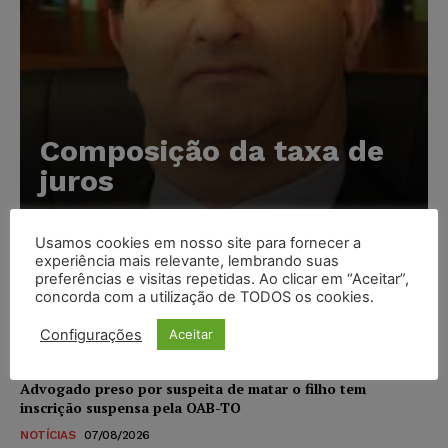
Composição da taxa de
juros
Carlos Henrique Abrão
-
07/08/2026
Usamos cookies em nosso site para fornecer a
experiência mais relevante, lembrando suas
Meta é alvo de denúncia após anúncios com conteúdo
preferências e visitas repetidas. Ao clicar em “Aceitar”,
sexual infantil gerado por IA circularem em suas
concorda com a utilização de TODOS os cookies.
plataformas
Configurações
Aceitar
NOTÍCIAS
07/08/2026
Advogado preso por suspeita de matar o filho tem
inscrição suspensa pela OAB-TO
NOTÍCIAS
07/08/2026