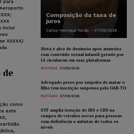
X para
 Aeroporto
Composição da taxa de
XXXX;
juros
XXXX
inclui
Carlos Henrique Abrão
-
07/08/2026
reo
se XXXXX)
ada
Meta é alvo de denúncia após anúncios
com conteúdo sexual infantil gerado por
IA circularem em suas plataformas
NOTÍCIAS
07/08/2026
 de
Advogado preso por suspeita de matar o
filho tem inscrição suspensa pela OAB-TO
NOTÍCIAS
07/08/2026
tação como
STF amplia isenção de IBS e CBS na
te este
compra de veículos novos para pessoas
XX,
com deficiência e autistas de todos os
certidão
níveis
ública,