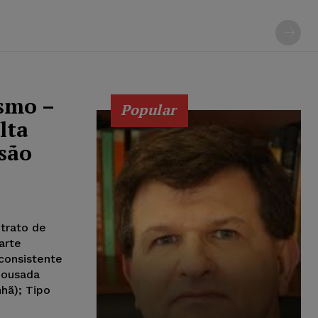
ismo –
Popular
lta
isão
trato de
arte
consistente
 pousada
hã); Tipo
;