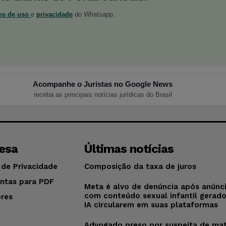
os de uso
e
privacidade
do Whatsapp.
Acompanhe o Juristas no Google News
receba as principais notícias jurídicas do Brasil
esa
Últimas notícias
 de Privacidade
Composição da taxa de juros
ntas para PDF
Meta é alvo de denúncia após anúnc
com conteúdo sexual infantil gerad
res
IA circularem em suas plataformas
o
Advogado preso por suspeita de mat