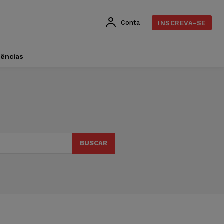
Conta
INSCREVA-SE
dências
BUSCAR