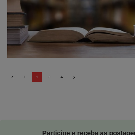
1
2
3
4
Participe e receba as postagen