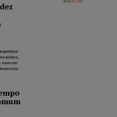
idez
a
equisitos
nvalidez,
 exercer
 exercício
Tempo
Comum