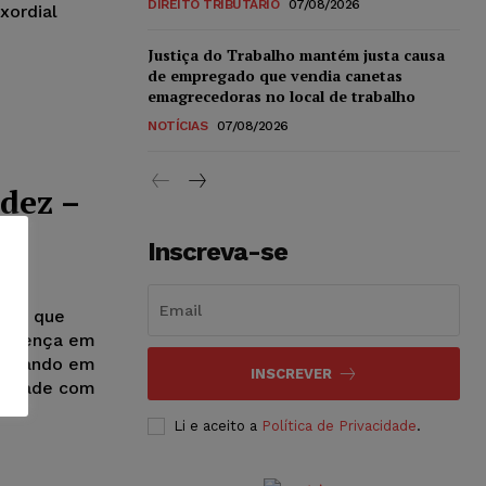
DIREITO TRIBUTÁRIO
07/08/2026
xordial
Justiça do Trabalho mantém justa causa
de empregado que vendia canetas
emagrecedoras no local de trabalho
NOTÍCIAS
07/08/2026
dez –
Inscreva-se
itos que
o-doença em
 estando em
INSCREVER
rmidade com
Li e aceito a
Política de Privacidade
.