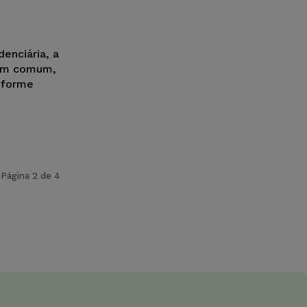
denciária, a
 em comum,
nforme
Página 2 de 4