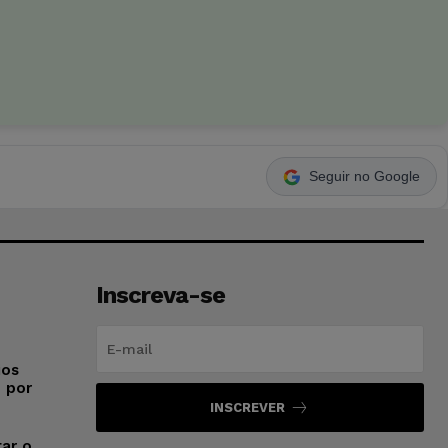
Seguir no Google
Inscreva-se
ios
o por
INSCREVER
ar o