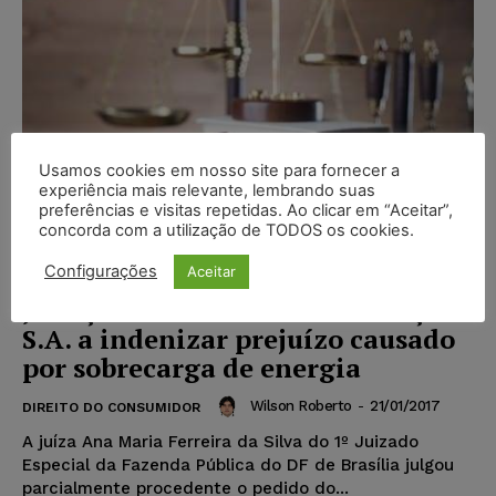
Usamos cookies em nosso site para fornecer a
experiência mais relevante, lembrando suas
preferências e visitas repetidas. Ao clicar em “Aceitar”,
concorda com a utilização de TODOS os cookies.
Configurações
Aceitar
Justiça condena CEB Distribuição
S.A. a indenizar prejuízo causado
por sobrecarga de energia
Wilson Roberto
-
21/01/2017
DIREITO DO CONSUMIDOR
A juíza Ana Maria Ferreira da Silva do 1º Juizado
Especial da Fazenda Pública do DF de Brasília julgou
parcialmente procedente o pedido do...