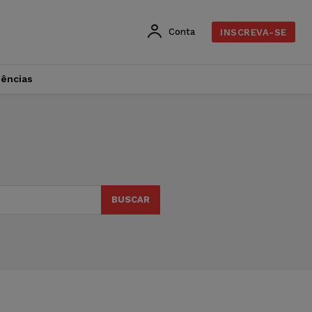
Conta
INSCREVA-SE
dências
BUSCAR