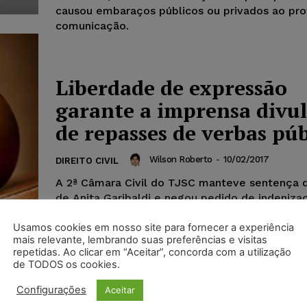
causou embaraços públicos ou privados ao prof
comunicação.
Liberdade de expressão
garante a imprensa divu
de repasses de verbas púb
Wilson Roberto
-
10/02/2017
DIREITO CIVIL
A 2ª Câmara Civil do TJSC manteve sentença 
de Anita Garibaldi e negou pedido de indeniza
danos morais formulado por assessor...
Usamos cookies em nosso site para fornecer a experiência
mais relevante, lembrando suas preferências e visitas
repetidas. Ao clicar em “Aceitar”, concorda com a utilização
de TODOS os cookies.
Configurações
Aceitar