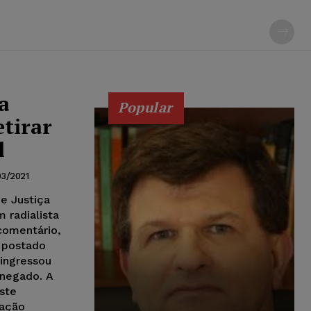
a
Popular
etirar
l
03/2021
de Justiça
 radialista
 comentário,
, postado
ingressou
 negado. A
ste
cação