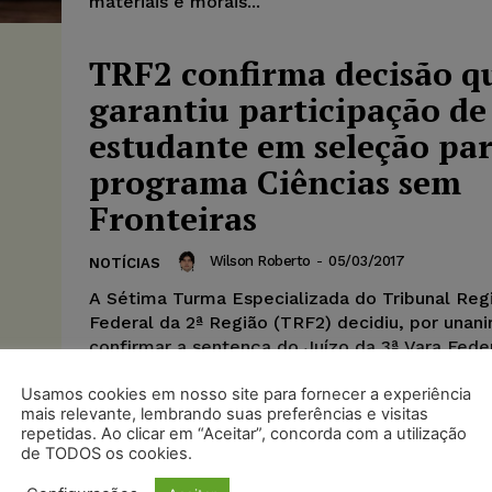
materiais e morais...
TRF2 confirma decisão q
garantiu participação de
estudante em seleção pa
programa Ciências sem
Fronteiras
Wilson Roberto
-
05/03/2017
NOTÍCIAS
A Sétima Turma Especializada do Tribunal Reg
Federal da 2ª Região (TRF2) decidiu, por unan
confirmar a sentença do Juízo da 3ª Vara Federa
Usamos cookies em nosso site para fornecer a experiência
mais relevante, lembrando suas preferências e visitas
repetidas. Ao clicar em “Aceitar”, concorda com a utilização
Estudante sem nota mín
de TODOS os cookies.