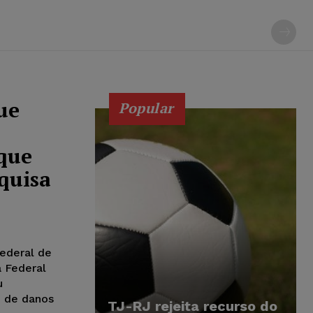
ue
Popular
 que
quisa
Federal de
a Federal
u
o de danos
TJ-RJ rejeita recurso do