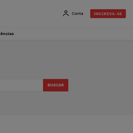
Conta
INSCREVA-SE
dências
BUSCAR