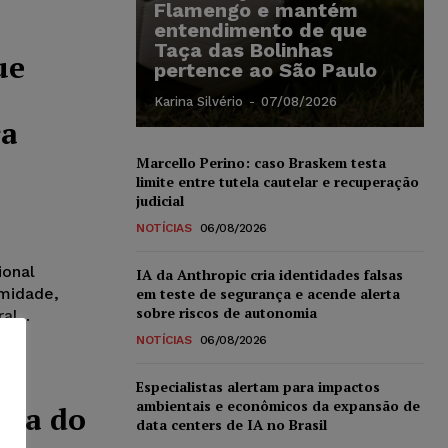
Flamengo e mantém
entendimento de que
Taça das Bolinhas
ue
pertence ao São Paulo
Karina Silvério
-
07/08/2026
ra
Marcello Perino: caso Braskem testa
limite entre tutela cautelar e recuperação
judicial
NOTÍCIAS
06/08/2026
ional
IA da Anthropic cria identidades falsas
imidade,
em teste de segurança e acende alerta
sobre riscos de autonomia
l...
NOTÍCIAS
06/08/2026
Especialistas alertam para impactos
ambientais e econômicos da expansão de
ima do
data centers de IA no Brasil