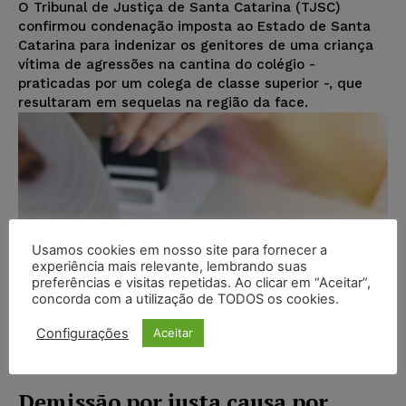
O Tribunal de Justiça de Santa Catarina (TJSC)
confirmou condenação imposta ao Estado de Santa
Catarina para indenizar os genitores de uma criança
vítima de agressões na cantina do colégio -
praticadas por um colega de classe superior -, que
resultaram em sequelas na região da face.
Usamos cookies em nosso site para fornecer a
experiência mais relevante, lembrando suas
preferências e visitas repetidas. Ao clicar em “Aceitar”,
concorda com a utilização de TODOS os cookies.
Configurações
Aceitar
Demissão por justa causa por