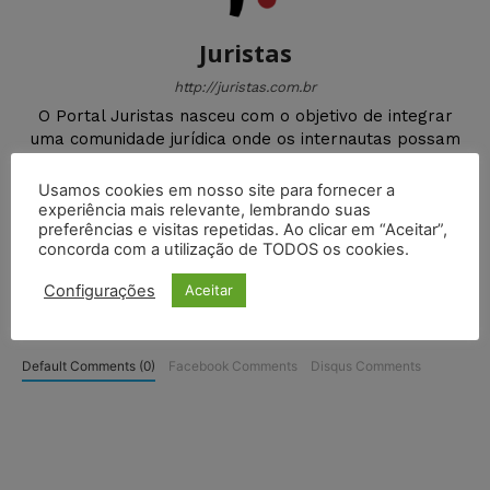
Juristas
http://juristas.com.br
O Portal Juristas nasceu com o objetivo de integrar
uma comunidade jurídica onde os internautas possam
compartilhar suas informações, ideias e delegar cada
vez mais seu aprendizado em nosso Portal.
Usamos cookies em nosso site para fornecer a
experiência mais relevante, lembrando suas
preferências e visitas repetidas. Ao clicar em “Aceitar”,
concorda com a utilização de TODOS os cookies.
Configurações
Aceitar
DEIXE UM COMENTÁRIO
Default Comments (0)
Facebook Comments
Disqus Comments