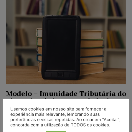
Modelo – Imunidade Tributária do
Livro Eletrônico – Mandado de
Segurança
Usamos cookies em nosso site para fornecer a
experiência mais relevante, lembrando suas
Juristas
-
01/02/2022
preferências e visitas repetidas. Ao clicar em “Aceitar”,
MODELOS DE PETIÇÃO
concorda com a utilização de TODOS os cookies.
A autoridade impetrada tem legitimidade passiva