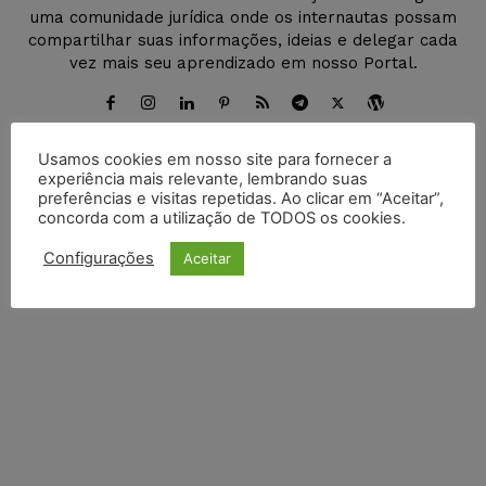
uma comunidade jurídica onde os internautas possam
compartilhar suas informações, ideias e delegar cada
vez mais seu aprendizado em nosso Portal.
Usamos cookies em nosso site para fornecer a
experiência mais relevante, lembrando suas
DEIXE UM COMENTÁRIO
preferências e visitas repetidas. Ao clicar em “Aceitar”,
concorda com a utilização de TODOS os cookies.
Default Comments (0)
Facebook Comments
Disqus Comments
Configurações
Aceitar