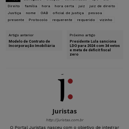
Direito
família
hora
hora certa
juiz
juiz de direito
Justiça
nome
OAB
oficial de justiça
pessoa
presente
Protocolo
requerente
requerido
vizinho
Artigo anterior
Próximo artigo
Modelo de Contrato de
Presidente Lula sanciona
Incorporação Imobiliária
LDO para 2024 com 34 vetos
e meta de déficit fiscal
zero
Juristas
http://juristas.com.br
O Portal Juristas nasceu com o objetivo de integrar