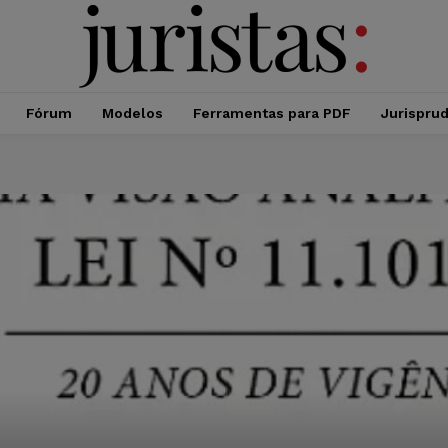
Fórum
Modelos
Ferramentas para PDF
Jurispru