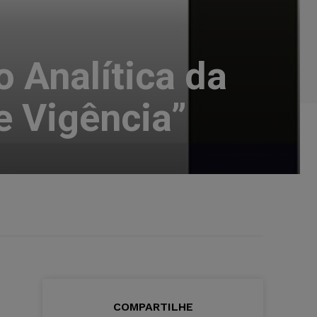
 Analítica da
e Vigência”
COMPARTILHE