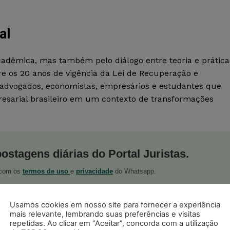
al
cadêmica, mas também pelo diálogo entre teoria e prática
e os 20 anos de vigência da Lei de Recuperação e
s, advogados, economistas, empresários e estudantes que
sarial brasileiro em um contexto de transformações
postagens diárias do Portal Juristas.
o com os
termos de uso
e
privacidade
do Whatsapp.
Usamos cookies em nosso site para fornecer a experiência
mais relevante, lembrando suas preferências e visitas
repetidas. Ao clicar em “Aceitar”, concorda com a utilização