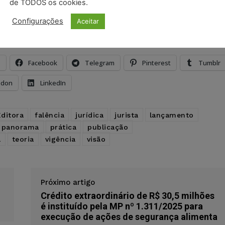
de TODOS os cookies.
ristas no Google News
Seguir no Google
Configurações
Aceitar
 notícias jurídicas do Brasil
s
Facebook
Telegram
Pinterest
Tumblr
odon
LinkedIn
Editora
falência
jurídica
jurista
lançamento
panorama
prática
publicação
l
teoria
vigência
visão
Próximo artigo
Crédito extraordinário de R$ 30,5 milhões
é instituído pela MP nº 1.311/2025 para
execução de ações de segurança alimenta