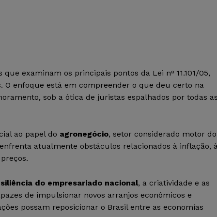
 que examinam os principais pontos da Lei nº 11.101/05,
as. O enfoque está em compreender o que deu certo na
imoramento, sob a ótica de juristas espalhados por todas a
cial ao papel do
agronegócio
, setor considerado motor do
 enfrenta atualmente obstáculos relacionados à inflação, 
 preços.
esiliência do empresariado nacional
, a criatividade e as
apazes de impulsionar novos arranjos econômicos e
mações possam reposicionar o Brasil entre as economias