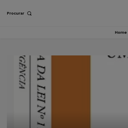
Procurar
Home