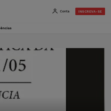
Conta
INSCREVA-SE
dências