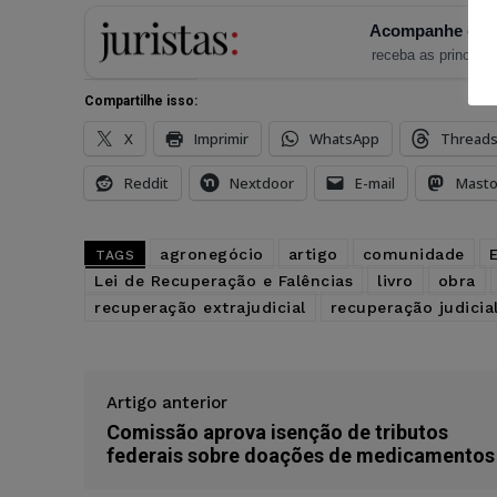
Acompanhe o Ju
receba as principais
Compartilhe isso:
X
Imprimir
WhatsApp
Thread
Reddit
Nextdoor
E-mail
Mast
agronegócio
artigo
comunidade
TAGS
Lei de Recuperação e Falências
livro
obra
recuperação extrajudicial
recuperação judicia
Artigo anterior
Comissão aprova isenção de tributos
federais sobre doações de medicamentos