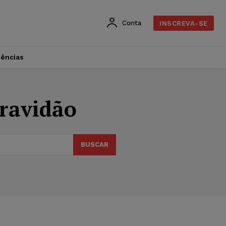
Conta
INSCREVA-SE
dências
cravidão
BUSCAR