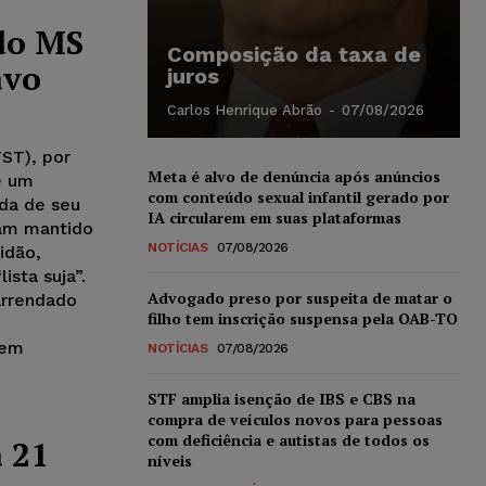
do MS
Composição da taxa de
avo
juros
Carlos Henrique Abrão
-
07/08/2026
TST), por
Meta é alvo de denúncia após anúncios
e um
com conteúdo sexual infantil gerado por
ada de seu
IA circularem em suas plataformas
am mantido
NOTÍCIAS
07/08/2026
idão,
ista suja”.
Advogado preso por suspeita de matar o
 arrendado
filho tem inscrição suspensa pela OAB-TO
 em
NOTÍCIAS
07/08/2026
STF amplia isenção de IBS e CBS na
compra de veículos novos para pessoas
com deficiência e autistas de todos os
 21
níveis