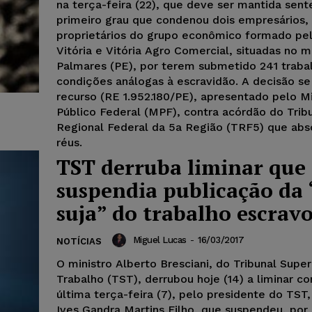
na terça-feira (22), que deve ser mantida sen
primeiro grau que condenou dois empresários,
proprietários do grupo econômico formado pel
Vitória e Vitória Agro Comercial, situadas no m
Palmares (PE), por terem submetido 241 traba
condições análogas à escravidão. A decisão s
recurso (RE 1.952.180/PE), apresentado pelo Mi
Público Federal (MPF), contra acórdão do Trib
Regional Federal da 5a Região (TRF5) que abs
réus.
TST derruba liminar que
suspendia publicação da “
suja” do trabalho escrav
Miguel Lucas
-
16/03/2017
NOTÍCIAS
O ministro Alberto Bresciani, do Tribunal Super
Trabalho (TST), derrubou hoje (14) a liminar c
última terça-feira (7), pelo presidente do TST,
Ives Gandra Martins Filho, que suspendeu, por