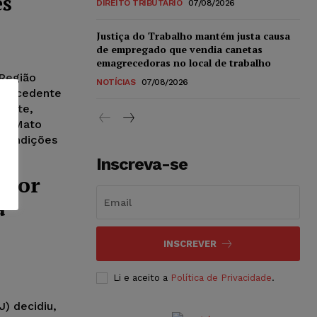
es
DIREITO TRIBUTÁRIO
07/08/2026
Justiça do Trabalho mantém justa causa
de empregado que vendia canetas
emagrecedoras no local de trabalho
 Região
NOTÍCIAS
07/08/2026
 procedente
mente,
 em Mato
 condições
al).
Inscreva-se
 por
à
INSCREVER
Li e aceito a
Política de Privacidade
.
J) decidiu,