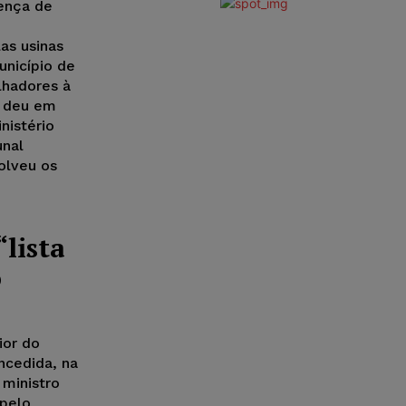
tença de
as usinas
unicípio de
lhadores à
e deu em
nistério
unal
olveu os
lista
o
ior do
oncedida, na
 ministro
 pelo