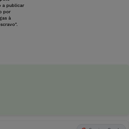
 a publicar
o por
gas à
scravo".