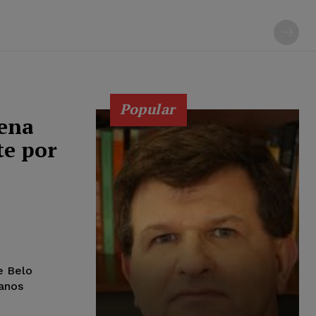
Popular
dena
te por
e Belo
anos