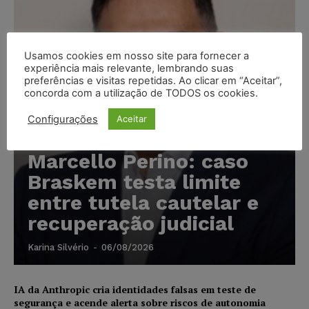
Usamos cookies em nosso site para fornecer a
experiência mais relevante, lembrando suas
preferências e visitas repetidas. Ao clicar em “Aceitar”,
concorda com a utilização de TODOS os cookies.
Configurações
Aceitar
Marcello Perino: caso
Braskem testa limite
entre tutela cautelar e
recuperação judicial
Karina Silvério
-
06/08/2026
IA da Anthropic cria identidades falsas em teste de
segurança e acende alerta sobre riscos de autonomia