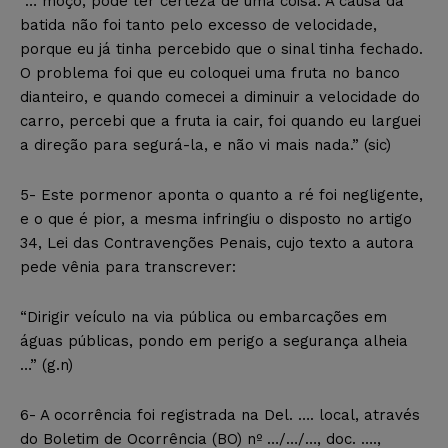
“… moço, pode ter certeza de uma coisa. A causa da
batida não foi tanto pelo excesso de velocidade,
porque eu já tinha percebido que o sinal tinha fechado.
O problema foi que eu coloquei uma fruta no banco
dianteiro, e quando comecei a diminuir a velocidade do
carro, percebi que a fruta ia cair, foi quando eu larguei
a direção para segurá-la, e não vi mais nada.” (sic)
5- Este pormenor aponta o quanto a ré foi negligente,
e o que é pior, a mesma infringiu o disposto no artigo
34, Lei das Contravenções Penais, cujo texto a autora
pede vênia para transcrever:
“Dirigir veículo na via pública ou embarcações em
águas públicas, pondo em perigo a segurança alheia
…” (g.n)
6- A ocorrência foi registrada na Del. …. local, através
do Boletim de Ocorrência (BO) nº …/…/…, doc. ….,