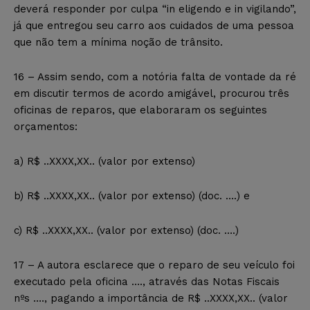
deverá responder por culpa “in eligendo e in vigilando”,
já que entregou seu carro aos cuidados de uma pessoa
que não tem a mínima noção de trânsito.
16 – Assim sendo, com a notória falta de vontade da ré
em discutir termos de acordo amigável, procurou três
oficinas de reparos, que elaboraram os seguintes
orçamentos:
a)
R$ ..XXXX,XX.. (valor por extenso)
b)
R$ ..XXXX,XX.. (valor por extenso)
(doc. ….) e
c)
R$ ..XXXX,XX.. (valor por extenso)
(doc. ….)
17 – A autora esclarece que o reparo de seu veículo foi
executado pela oficina …., através das Notas Fiscais
nºs …., pagando a importância de
R$ ..XXXX,XX.. (valor