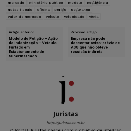
mercado
ministério público
modelo
negligência
notas fiscais
oficina
perigo
segurança
valor de mercado
veículo
velocidade
vênia
Artigo anterior
Próximo artigo
Modelo de Petição – Ação
Empresa não pode
de Indenização – Veículo
descontar aviso-prévio de
Furtado em
ASG que não obteve
Estacionamento de
rescisão indireta
Supermercado
Juristas
http://juristas.com.br
O Portal Juristas nasceu com o objetivo de integrar