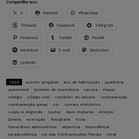
Compartilhe isso:
X
Imprimir
WhatsApp
Threads
Facebook
Telegram
Pinterest
Tumblr
Reddit
Nextdoor
E-mail
Mastodon
LinkedIn
TAGS
acordo amigável
ano de fabricação
audiência
automóvel
boletim de ocorrência
carona
chassi
código
código civil
condutor do veículo
contravenção
contravenção penal
cor
correio eletrônico
culpa in eligendo
custas
dano material
direção
Direito
execução
fotografia
fruta
honorários advocatícios
imperícia
imprudência
jurisprudência
Lei das Contravenções Penais
local