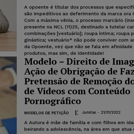
A opoente é titular dos processos que especi
são impeditivos ao deferimento da marca ora 
Com a máxima vênia, o processo marcário (inser
presente na NCL (11)25, destinado a tutelar ca
combinações [vestuário]; roupa íntima; roupa 
ginástica; vestuário* não pode conviver com a
da Opoente, vez que não se fala em afinidade
produtos, mas sim, de identidade!
Modelo – Direito de Ima
Ação de Obrigação de Faz
Pretensão de Remoção d
de Vídeos com Conteúdo
Pornográfico
Juristas
-
21/01/2022
MODELOS DE PETIÇÃO
A Autora é mãe de família e com filhos em id
beirando a adolescência, na área em que atua