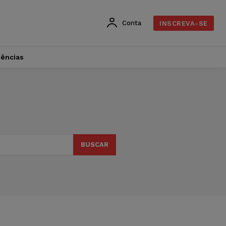
Conta
INSCREVA-SE
dências
BUSCAR