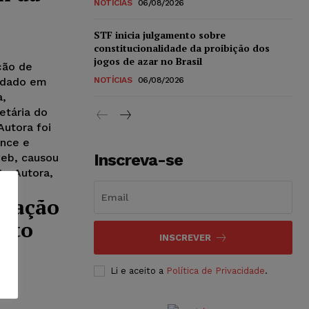
NOTÍCIAS
06/08/2026
STF inicia julgamento sobre
constitucionalidade da proibição dos
jogos de azar no Brasil
ção de
edado em
NOTÍCIAS
06/08/2026
a,
etária do
Autora foi
ance e
Inscreva-se
web, causou
te Autora,
stação
tuto
INSCREVER
Li e aceito a
Política de Privacidade
.