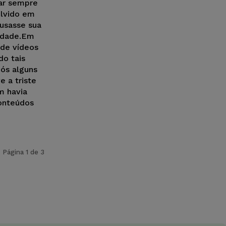
ar sempre
olvido em
usasse sua
iedade.Em
 de vídeos
do tais
pós alguns
e a triste
m havia
conteúdos
Página 1 de 3