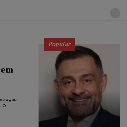
Popular
 em
ontração
. O