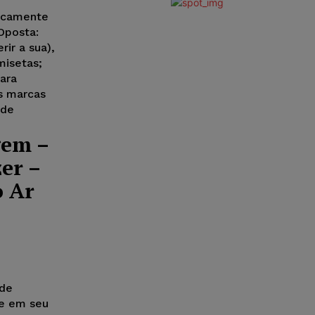
ficamente
Oposta:
ir a sua),
misetas;
para
s marcas
 de
gem –
er –
o Ar
ade
 e em seu