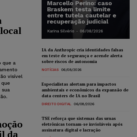
Marcello Perino: caso
Braskem testa limite
entre tutela cautelar e
a
recuperação judicial
local
Karina Silvério
-
06/08/2026
IA da Anthropic cria identidades falsas
em teste de segurança e acende alerta
sobre riscos de autonomia
o que a
onamento
NOTÍCIAS
06/08/2026
ão visível
 que
Especialistas alertam para impactos
 sua
ambientais e econômicos da expansão de
data centers de IA no Brasil
ão.
DIREITO DIGITAL
06/08/2026
TSE reforça que sistemas das urnas
moção
eletrônicas tornam-se invioláveis após
assinatura digital e lacração
l da