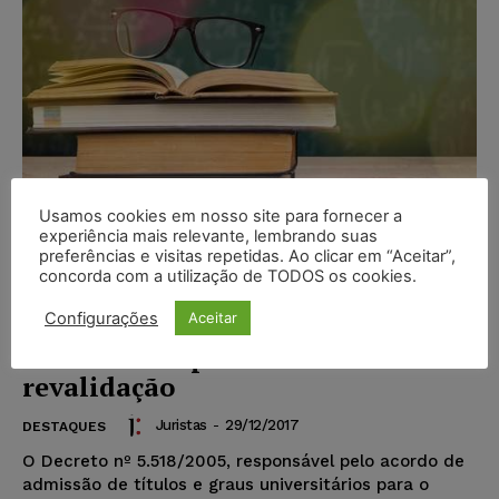
Usamos cookies em nosso site para fornecer a
experiência mais relevante, lembrando suas
preferências e visitas repetidas. Ao clicar em “Aceitar”,
concorda com a utilização de TODOS os cookies.
Título de doutorado obtido por
Configurações
Aceitar
faculdade do Mercosul deve ser
submetido a processo de
revalidação
Juristas
-
29/12/2017
DESTAQUES
O Decreto nº 5.518/2005, responsável pelo acordo de
admissão de títulos e graus universitários para o