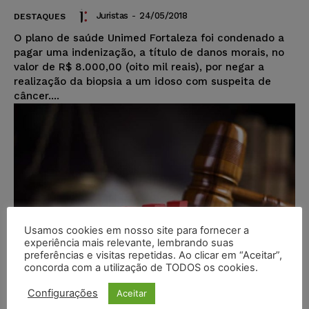
Juristas
-
24/05/2018
DESTAQUES
O plano de saúde Unimed Fortaleza foi condenado a
pagar uma indenização, a título de danos morais, no
valor de R$ 8.000,00 (oito mil reais), por negar a
realização da biopsia a um idoso com suspeita de
câncer....
Usamos cookies em nosso site para fornecer a
experiência mais relevante, lembrando suas
preferências e visitas repetidas. Ao clicar em “Aceitar”,
concorda com a utilização de TODOS os cookies.
Configurações
Aceitar