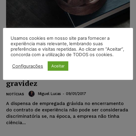
Usamos cookies em nosso site para fornecer a
Tribunal Regional do Trabalho
experiência mais relevante, lembrando suas
preferências e visitas repetidas. Ao clicar em “Aceitar”,
entende não ser discriminatória
concorda com a utilização de TODOS os cookies.
dispensa de gestante ao fim do
contrato de experiência se
Configurações
Aceitar
empregador não tinha ciência da
gravidez
Miguel Lucas
-
09/01/2017
NOTÍCIAS
A dispensa de empregada grávida no encerramento
do contrato de experiência não pode ser considerada
discriminatória se, na época, a empresa não tinha
ciência...